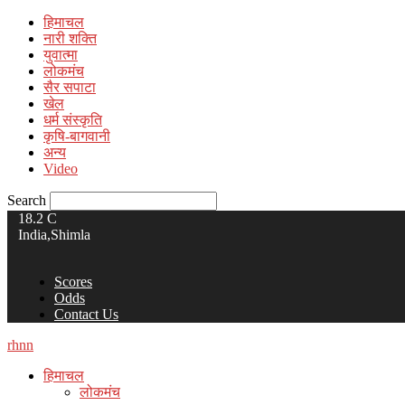
हिमाचल
नारी शक्ति
युवात्मा
लोकमंच
सैर सपाटा
खेल
धर्म संस्कृति
कृषि-बागवानी
अन्य
Video
Search
18.2
C
India,Shimla
Scores
Odds
Contact Us
rhnn
हिमाचल
लोकमंच