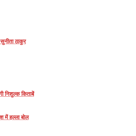
:सुनीता ठाकुर
गी निशुल्क किताबें
श में हल्ला बोल