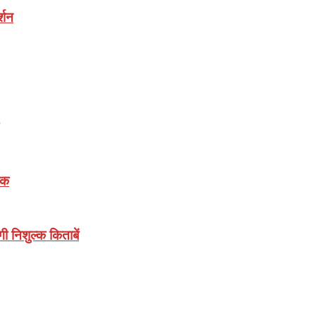
्शन
़क
गी निशुल्क किताबें