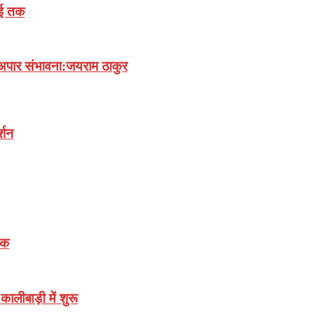
लाई तक
अपार संभावना:जयराम ठाकुर
्शन
़क
ालीबाड़ी में शुरू