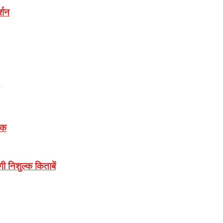
्शन
़क
गी निशुल्क किताबें