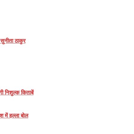
:सुनीता ठाकुर
गी निशुल्क किताबें
श में हल्ला बोल