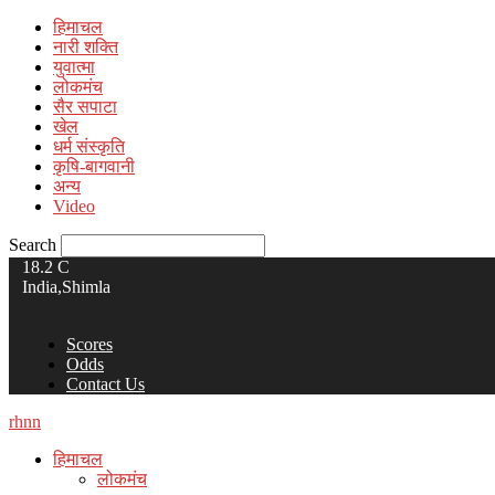
हिमाचल
नारी शक्ति
युवात्मा
लोकमंच
सैर सपाटा
खेल
धर्म संस्कृति
कृषि-बागवानी
अन्य
Video
Search
18.2
C
India,Shimla
Scores
Odds
Contact Us
rhnn
हिमाचल
लोकमंच