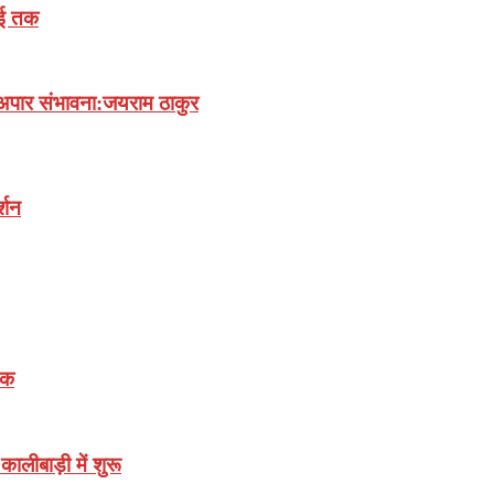
लाई तक
अपार संभावना:जयराम ठाकुर
्शन
़क
ालीबाड़ी में शुरू