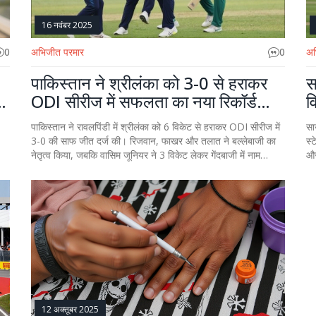
16 नवंबर 2025
0
अभिजीत परमार
0
अभ
पाकिस्तान ने श्रीलंका को 3-0 से हराकर
स
ODI सीरीज में सफलता का नया रिकॉर्ड
व
बनाया
पाकिस्तान ने रावलपिंडी में श्रीलंका को 6 विकेट से हराकर ODI सीरीज में
सा
3-0 की साफ जीत दर्ज की। रिजवान, फाखर और तलात ने बल्लेबाजी का
स्
नेतृत्व किया, जबकि वासिम जूनियर ने 3 विकेट लेकर गेंदबाजी में नाम
और
बनाया।
12 अक्तूबर 2025