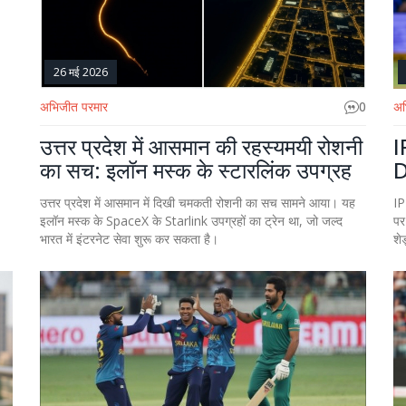
26 मई 2026
अभिजीत परमार
0
अभ
उत्तर प्रदेश में आसमान की रहस्यमयी रोशनी
I
का सच: इलॉन मस्क के स्टारलिंक उपग्रह
D
उत्तर प्रदेश में आसमान में दिखी चमकती रोशनी का सच सामने आया। यह
IP
इलॉन मस्क के SpaceX के Starlink उपग्रहों का ट्रेन था, जो जल्द
पर
भारत में इंटरनेट सेवा शुरू कर सकता है।
शे