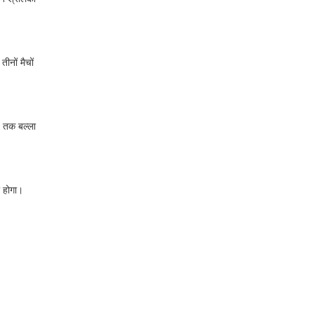
ीनों मैचों
य तक बल्ला
ी होगा।