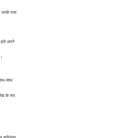
कि उनके पास
 इसे अपने
ी।
 साथ-साथ
सीख के रूप
न श्रीलंका