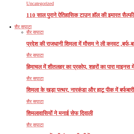
Uncategorized
110 साल पुराने ऐतिहासिक टाउन हॉल की इमारत सैल्फी
सैर सपाटा
सैर सपाटा
प्रदेश की राजधानी शिमला में मौसम ने ली करवट ,बर्फ-बा
सैर सपाटा
हिमाचल में शीतलहर का प्रकोप, शहरों का पारा माइनस मे
सैर सपाटा
शिमला के खड़ा पत्थर, नारकंडा और हाटू पीक में बर्फबारी
सैर सपाटा
शिमलावासियों ने मनाई सेफ दिवाली
सैर सपाटा