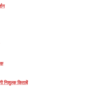
्शन
़क
गी निशुल्क किताबें