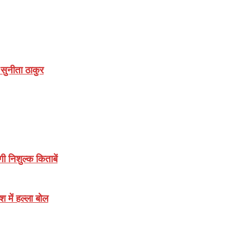
:सुनीता ठाकुर
गी निशुल्क किताबें
श में हल्ला बोल