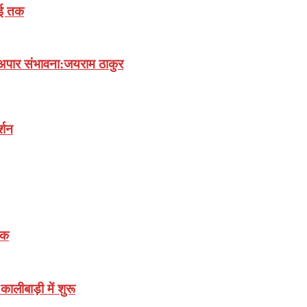
लाई तक
अपार संभावना:जयराम ठाकुर
्शन
़क
ालीबाड़ी में शुरू