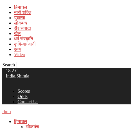
हिमाचल
नारी शक्ति
युवात्मा
लोकमंच
सैर सपाटा
खेल
धर्म संस्कृति
कृषि-बागवानी
अन्य
Video
Search
18.2
C
India,Shimla
Scores
Odds
Contact Us
rhnn
हिमाचल
लोकमंच