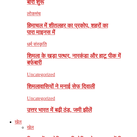
बारी शुरू
लोकमंच
हिमाचल में शीतलहर का प्रकोप, शहरों का
पारा माइनस में
धर्म संस्कृति
शिमला के खड़ा पत्थर, नारकंडा और हाटू पीक में
बर्फबारी
Uncategorized
शिमलावासियों ने मनाई सेफ दिवाली
Uncategorized
उत्तर भारत में बढ़ी ठंड, जमी झीलें
खेल
खेल