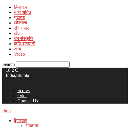
हिमाचल
नारी शक्ति
युवात्मा
लोकमंच
सैर सपाटा
खेल
धर्म संस्कृति
कृषि-बागवानी
अन्य
Video
Search
18.2
C
India,Shimla
Scores
Odds
Contact Us
rhnn
हिमाचल
लोकमंच