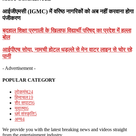
आईजीएमसी (IGMC) में वरिष्ठ नागरिकों को अब नहीं करवाना होगा
पंजीकरण
बदहाल शिक्षा प्रणाली के खिलाफ विद्यार्थी परिषद् का प्रदेश में हल्ला
बोल
आईपीएच सोया, नामची होटल धड़ल्ले से मेन वाटर लाइन से चोर रहे
पानी
- Advertisement -
POPULAR CATEGORY
लोकमंच
24
हिमाचल
19
सैर सपाटा
6
युवात्मा
6
धर्म संस्कृति
5
अन्य
4
We provide you with the latest breaking news and videos straight
from the entertainment industry.