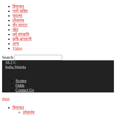
हिमाचल
नारी शक्ति
युवात्मा
लोकमंच
सैर सपाटा
खेल
धर्म संस्कृति
कृषि-बागवानी
अन्य
Video
Search
18.2
C
India,Shimla
Scores
Odds
Contact Us
rhnn
हिमाचल
लोकमंच