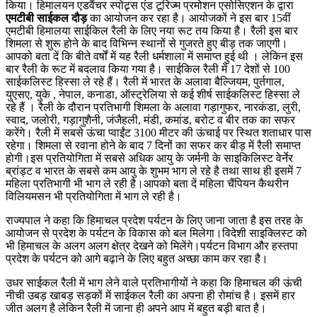
किया। हिमालयन एडवैंचर स्पोट्र्स एंड टूरिज्म प्रमोशन एसोसिएशन के द्वारा
एमटीबी साईकल दौड़
का आयोजन कर रहा है। आयोजकों ने इस बार 15वीं
एमटीबी हिमालया साईकिल रैली के लिए नया रूट तय किया है। रैली इस बार
शिमला से शुरू होने के बाद विभिन्न स्थानों से गुजरते हुए बीड़ तक जाएगी।
आपको बता दें कि बीते वर्षों में यह रैली धर्मशाला में समाप्त हुई थी । लेकिन इस
बार रैली के रूट में बदलाव किया गया है। साईकिल रैली में 17 देशों से 100
साईकलिस्ट हिस्सा ले रहे हैं। रैली में भारत के अलावा बैल्जियम, पुर्तगाल,
युएसए, युके , नेपाल, कनाडा, ऑस्ट्रेलिया से कई शीर्ष साईकलिस्ट हिस्सा ले
रहे हैं । रैली के दौरान प्रतिभागी शिमला के अलावा गड़ागुफर, नारकंडा, लुरी,
स्वाद, जलोरी, गड़ागुशैनी, जंजैहली, मंडी, कमांड, बरोट व बीर तक का सफर
करेंगे। रैली में सबसे ऊंचा प्वाईंट 3100 मीटर की ऊंचाई पर स्थित शताधार पास
रहेगा। शिमला से रवाना होने के बाद 7 दिनों का सफर कर बीड़ में रैली समाप्त
होगी।इस प्रतियोगिता में सबसे अधिक आयु के जर्मनी के साइकिलिस्ट वेर्नेर
ब्रांड्ट व भारत के सबसे कम आयु के शुभम भाग ले रहे है तथा साथ ही इसमें 7
महिला प्रतिभागी भी भाग ले रही है।आपको बता दें महिला चैंपियन कैथरीन
विलियमसन भी प्रतियोगिता में भाग ले रही है।
राज्यपाल ने कहा कि हिमाचल प्रदेश पर्यटन के लिए जाना जाता है इस तरह के
आयोजन से प्रदेश के पर्यटन के विकास को बल मिलेगा।विदेशी साइक्लिस्ट को
भी हिमाचल के अलग अलग क्षेत्र देखने को मिलेंगे।पर्यटन विभाग और हस्तपा
प्रदेश के पर्यटन को आगे बढ़ाने के लिए बहुत अच्छा काम कर रहा है।
उधर साईकल रैली में भाग लेने वाले प्रतिभागीयों ने कहा कि हिमाचल की ऊंची
नीची उबड़ खाबड़ सड़कों में साईकल रैली का अपना ही रोमांच है। इसमें हार
जीत अलग है लेकिन रैली में जाना ही अपने आप में बहुत बड़ी बात है।