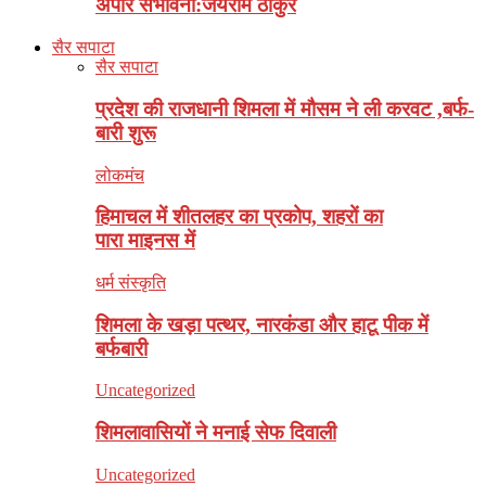
अपार संभावना:जयराम ठाकुर
सैर सपाटा
सैर सपाटा
प्रदेश की राजधानी शिमला में मौसम ने ली करवट ,बर्फ-
बारी शुरू
लोकमंच
हिमाचल में शीतलहर का प्रकोप, शहरों का
पारा माइनस में
धर्म संस्कृति
शिमला के खड़ा पत्थर, नारकंडा और हाटू पीक में
बर्फबारी
Uncategorized
शिमलावासियों ने मनाई सेफ दिवाली
Uncategorized