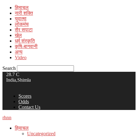
हिमाचल
नारी शक्ति
युवात्मा
लोकमंच
सैर सपाटा
खेल
धर्म संस्कृति
कृषि-बागवानी
अन्य
Video
Search
28.7
C
India,Shimla
Scores
Odds
Contact Us
rhnn
हिमाचल
Uncategorized