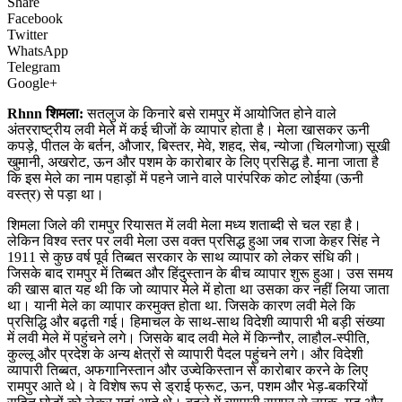
Share
Facebook
Twitter
WhatsApp
Telegram
Google+
Rhnn शिमला:
सतलुज के किनारे बसे रामपुर में आयोजित होने वाले
अंतरराष्ट्रीय लवी मेले में कई चीजों के व्यापार होता है। मेला खासकर ऊनी
कपड़े, पीतल के बर्तन, औजार, बिस्तर, मेवे, शहद, सेब, न्योजा (चिलगोजा) सूखी
खुमानी, अखरोट, ऊन और पशम के कारोबार के लिए प्रसिद्ध है. माना जाता है
कि इस मेले का नाम पहाड़ों में पहने जाने वाले पारंपरिक कोट लोईया (ऊनी
वस्त्र) से पड़ा था।
शिमला जिले की रामपुर रियासत में लवी मेला मध्य शताब्दी से चल रहा है।
लेकिन विश्व स्तर पर लवी मेला उस वक्त प्रसिद्ध हुआ जब राजा केहर सिंह ने
1911 से कुछ वर्ष पूर्व तिब्बत सरकार के साथ व्यापार को लेकर संधि की।
जिसके बाद रामपुर में तिब्बत और हिंदुस्तान के बीच व्यापार शुरू हुआ। उस समय
की खास बात यह थी कि जो व्यापार मेले में होता था उसका कर नहीं लिया जाता
था। यानी मेले का व्यापार करमुक्त होता था. जिसके कारण लवी मेले कि
प्रसिद्धि और बढ़ती गई। हिमाचल के साथ-साथ विदेशी व्यापारी भी बड़ी संख्या
में लवी मेले में पहुंचने लगे। जिसके बाद लवी मेले में किन्नौर, लाहौल-स्पीति,
कुल्लू और प्रदेश के अन्य क्षेत्रों से व्यापारी पैदल पहुंचने लगे। और विदेशी
व्यापारी तिब्बत, अफगानिस्तान और उज्वेकिस्तान से कारोबार करने के लिए
रामपुर आते थे। वे विशेष रूप से ड्राई फ्रूट, ऊन, पशम और भेड़-बकरियों