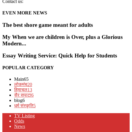
Contact us:
EVEN MORE NEWS
The best shore game meant for adults
My When we are children is Over, plus a Glorious
Modern...
Essay Writing Service: Quick Help for Students
POPULAR CATEGORY
Main
65
लोकमंच
20
हिमाचल
13
सैर सपाटा
6
blog
6
धर्म संस्कृति
5
TV Listing
Odds
News