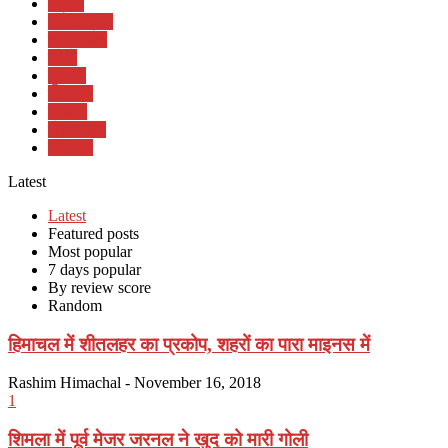
जे बात
धर्म संस्कृति
नारी शक्ति
फोटो
युवात्मा
लोकमंच
विडियो
सैर सपाटा
हिमाचल
Latest
Latest
Featured posts
Most popular
7 days popular
By review score
Random
हिमाचल में शीतलहर का प्रकोप, शहरों का पारा माइनस में
Rashim Himachal
-
November 16, 2018
1
शिमला में पूर्व मेजर जरनल ने खुद को मारी गोली