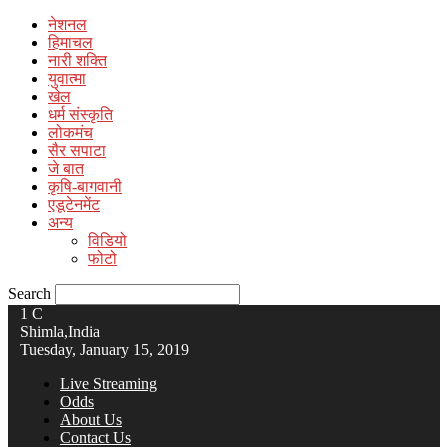
नेशनल
हिमाचल
नारी शक्ति
युवात्मा
खेल
धर्म संस्कृति
लोकमंच
सैर सपाटा
जे बात
कृषि-बागवानी
एडूटेनमेंट
अन्य
विडियो
फोटो
Search
1
C
Shimla,India
Tuesday, January 15, 2019
Live Streaming
Odds
About Us
Contact Us