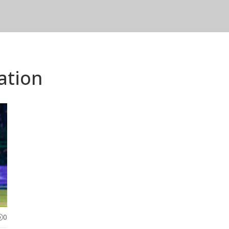
cation
0