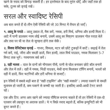
खाने के स्वाद को बिगाड़ सकती हैं। हर इस्तेमाल के बाद तुरंत धोएँ, और जहाँ तक हो
सके, टूल्स को ड्राई रखें।
सरल और स्वादिष्ट रेसिपी
अब बात करते हैं दो-तीन ऐसी रेसिपी की जो 30 मिनट में तैयार हो जाएँ।
१. आलू के पराठे
– आलू उबाल लें, मैश करें, नमक, हरी मिर्च, धनिया और हल्दी मिला दें।
आटे में पानी डालकर नरम लोई बनायें, उसमें आलू का मिश्रण डालकर गोल पराठा बेलें
और तवा पर घी या तेल से सुनहरा होने तक सेकें।
२. मिक्स वेजिटेबल फ्राई
– गाजर, शिमला, मटर को छोटे टुकड़ों में काटें। कढ़ाई में तेल
गर्म करें, राई, जीरा और सब्ज़ी डालें, फिर हल्दी, लाल मिर्च पाउडर, नमक मिलाकर 5‑7
मिनट तक भूनें। गरमागरम सर्व करें।
३. दही भल्ला
– दाल के दानों को भीगाकर पीसें, पानी से घोल बनाकर छोटे बॉल बनायें
और तेल में तलें। दही में नमक, भिंडी पाउडर, मेथी दाना मिलाकर टॉपिंग बनायें, भल्लों को
दही में डालें, फिर चटनियों और हरी धनिया से सजाएँ।
इन रेसिपी में सबसे बड़ी बात है “सही टाइमिंग” और “सही मसाले”। ज़्यादा पकाने से सब्ज़ी
मुलायम हो जाती है, कम पकाने से कच्ची रह जाती है। इसलिए आधी‑आधी टेस्ट करते
रहें।
एक और टिप: अगर आप खाने को ज्यादा पौष्टिक बनाना चाहते हैं तो हर रेसिपी में एक‑दो
प्रकार की लहसुन या अदरक डालें। ये न सिर्फ़ स्वाद बढ़ाते हैं, बल्कि इम्यूनिटी को भी
बूस्ट करते हैं।