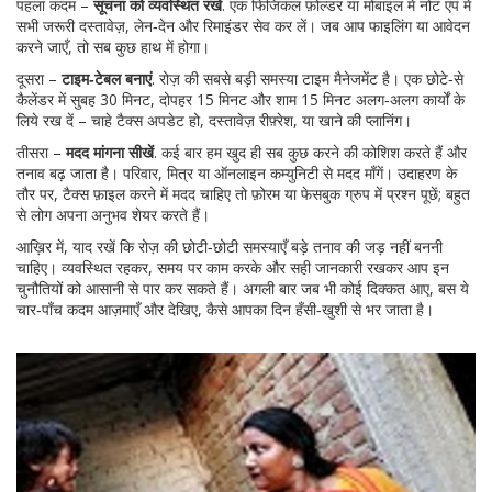
पहला कदम –
सूचना को व्यवस्थित रखें
. एक फिजिकल फ़ोल्डर या मोबाइल में नोट एप में
सभी जरूरी दस्तावेज़, लेन‑देन और रिमाइंडर सेव कर लें। जब आप फाइलिंग या आवेदन
करने जाएँ, तो सब कुछ हाथ में होगा।
दूसरा –
टाइम‑टेबल बनाएं
. रोज़ की सबसे बड़ी समस्या टाइम मैनेजमेंट है। एक छोटे‑से
कैलेंडर में सुबह 30 मिनट, दोपहर 15 मिनट और शाम 15 मिनट अलग‑अलग कार्यों के
लिये रख दें – चाहे टैक्स अपडेट हो, दस्तावेज़ रीफ़्रेश, या खाने की प्लानिंग।
तीसरा –
मदद मांगना सीखें
. कई बार हम खुद ही सब कुछ करने की कोशिश करते हैं और
तनाव बढ़ जाता है। परिवार, मित्र या ऑनलाइन कम्युनिटी से मदद माँगें। उदाहरण के
तौर पर, टैक्स फ़ाइल करने में मदद चाहिए तो फ़ोरम या फेसबुक ग्रुप में प्रश्न पूछें; बहुत
से लोग अपना अनुभव शेयर करते हैं।
आख़िर में, याद रखें कि रोज़ की छोटी‑छोटी समस्याएँ बड़े तनाव की जड़ नहीं बननी
चाहिए। व्यवस्थित रहकर, समय पर काम करके और सही जानकारी रखकर आप इन
चुनौतियों को आसानी से पार कर सकते हैं। अगली बार जब भी कोई दिक्कत आए, बस ये
चार‑पाँच कदम आज़माएँ और देखिए, कैसे आपका दिन हँसी‑खुशी से भर जाता है।