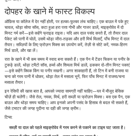
दोपहर के खाने में फास्ट विकल्प
ऑफ़िस या कॉलेज में देर नहीं होती, पर हल्का‑फुल्का लंच चाहिए। एक बाउल में पके हुए
चावल, थोड़ा सोया सॉस, कटा हुआ हरा पत्ता गोभी और गाजर डालें, माइक्रोवेव में दो
मिनट गर्म करें—इसे कहेंगे फ्राइड राइस। यदि आप दाल पसंद करते हैं, तो तैयार दाल
पैकेट को पानी में घोलें, उसमें थोड़ा जीरा‑तड़का और हरी मिर्च मिलाएँ, पाँच मिनट में दाल
तैयार। सब्ज़ियों के लिए फ्रोज़न मिक्स का उपयोग करें, तेज़ी से सोटे करें, नमक‑हिरण
मिर्च डालें, और खा लें।
रात के खाने में भी कम समय में स्वाद बना सकते हैं। एक पैन में टेंडर चिकन या पनीर के
टुकड़े डालें, थोड़ा टमैटो सॉस, हर्ब्स और शिमला मिर्च डालें, ढककर दो‑तीन मिनट पकाएं
—इसे कहेंगे क्विक किंग या पनीर मखनी। अगर शाकाहारी हैं, तो टिन में बनी राजमा या
चना को गरम पानी में धोकर, थोड़ा तेल में मसाला भूनें, फिर पाँच मिनट में राजमा/चना
मसाला तैयार।
इन रेसिपी की खास बात है, आपको ज्यादा सामग्री नहीं चाहिए—घर में मौजूद बेसिक
चीज़ें ही चलेंगी। जैसे तेल, नमक, मिर्च, हरी सब्ज़ी या फ्रोज़न मिक्स। बस एक पैन, एक
बाउल और थोड़ा समय चाहिए। आप इनको अपनी पसंद के हिसाब से बदल भी सकते हैं,
जैसे टमाटर की जगह पुदीना या दही की जगह क्रीम।
टिप्स:
सब्ज़ी या दाल को पहले माइक्रोवेव में गरम करने से पकाने का टाइम घट जाता है।